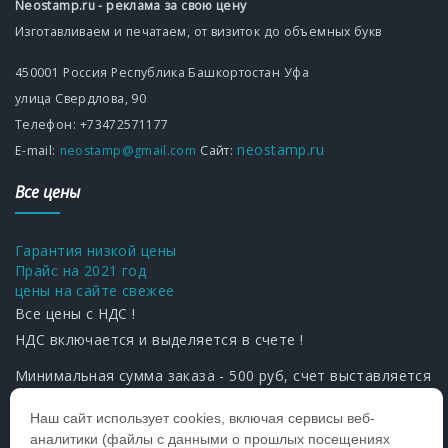
Neostamp.ru - реклама за свою цену
Изготавливаем и печатаем, от визиток до объемных букв
450001
Россия
Республика Башкортостан
Уфа
улица Свердлова, 90
Телефон:
+73472571177
neostamp.ru
Е-mаil:
neostamp@gmail.com
Сайт:
Все цены
Гарантия низкой цены
Прайс на 2021 год
цены на сайте свежее
Все цены с НДС !
НДС включается и выделяется в счете !
Минимальная сумма заказа - 500 руб, счет выставляется
от 1000 руб.
Наш сайт использует cookies, включая сервисы веб-
аналитики (файлы с данными о прошлых посещениях