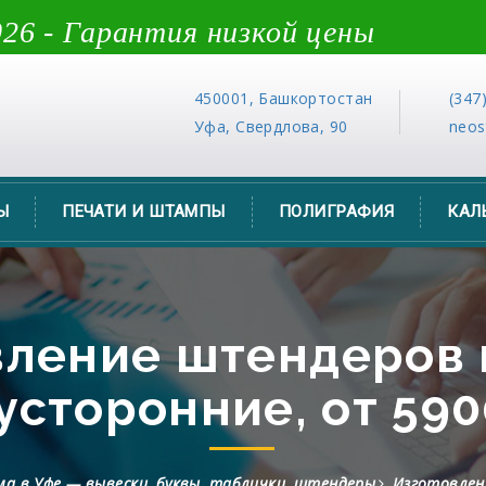
26 - Гарантия низкой цены
450001, Башкортостан
(347
Уфа, Свердлова, 90
neo
Ы
ПЕЧАТИ И ШТАМПЫ
ПОЛИГРАФИЯ
КАЛ
вление штендеров 
усторонние, от 590
а в Уфе — вывески, буквы, таблички, штендеры
Изготовлен