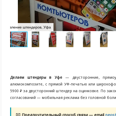
Двухсторонний штендер, Уфа
Делаем штендеры в Уфе
— двусторонние, прямоу
алюмокомпозите, с прямой УФ-печатью или широкофор
5900 ₽ за двусторонний штендер на оцинковке. По зако
согласований — мобильная реклама без головной боли. 
📧
Предпочтительный способ связи — email
neos