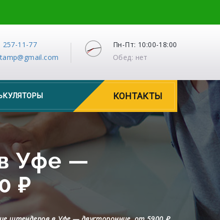
) 257-11-77
Пн-Пт: 10:00-18:00
stamp@gmail.com
Обед: нет
КОНТАКТЫ
ЬКУЛЯТОРЫ
в Уфе —
0 ₽
ие штендеров в Уфе — двусторонние, от 5900 ₽