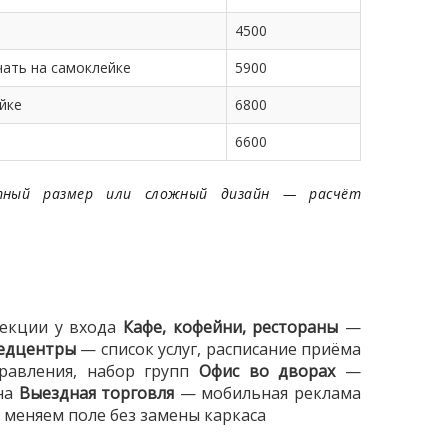
4500
ать на самоклейке
5900
йке
6800
6600
тный размер или сложный дизайн — расчёт
екции у входа
Кафе, кофейни, рестораны
—
медцентры
— список услуг, расписание приёма
авления, набор групп
Офис во дворах
—
на
Выездная торговля
— мобильная реклама
меняем поле без замены каркаса