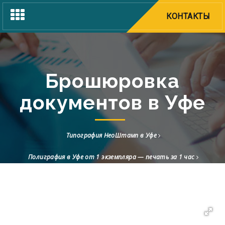
Toggle
КОНТАКТЫ
navigation
Брошюровка
документов в Уфе
Типография НеоШтамп в Уфе
Полиграфия в Уфе от 1 экземпляра — печать за 1 час
Брошюровка документов в Уфе