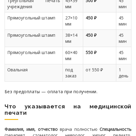
Треугольная печать
45×39
500 ₽
45
учреждения
мм
мин
Прямоугольный штамп
27×10
450 ₽
45
мм
мин
Прямоугольный штамп
38×14
450 ₽
45
мм
мин
Прямоугольный штамп
60×40
550 ₽
45
мм
мин
Овальная
под
от 550 ₽
1
заказ
день
Без предоплаты — оплата при получении.
Что указывается на медицинской
печати
Фамилия, имя, отчество
врача полностью
Специальность
(терапевт, стоматолог, невролог, хирург, педиатр,