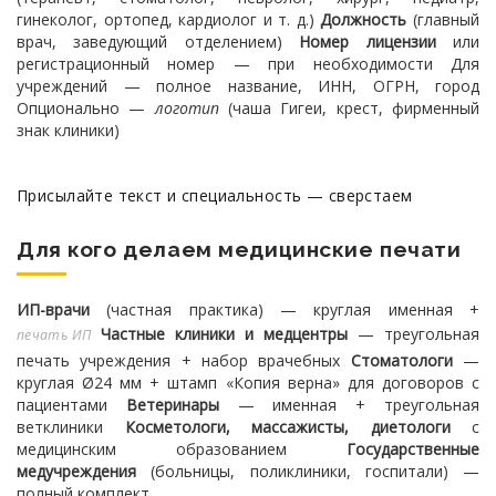
гинеколог, ортопед, кардиолог и т. д.)
Должность
(главный
врач, заведующий отделением)
Номер лицензии
или
регистрационный номер — при необходимости
Для
учреждений — полное название, ИНН, ОГРН, город
Опционально —
логотип
(чаша Гигеи, крест, фирменный
знак клиники)
Присылайте текст и специальность — сверстаем
Для кого делаем медицинские печати
ИП-врачи
(частная практика) — круглая именная +
Частные клиники и медцентры
— треугольная
печать ИП
печать учреждения + набор врачебных
Стоматологи
—
круглая Ø24 мм + штамп «Копия верна» для договоров с
пациентами
Ветеринары
— именная + треугольная
ветклиники
Косметологи, массажисты, диетологи
с
медицинским образованием
Государственные
медучреждения
(больницы, поликлиники, госпитали) —
полный комплект