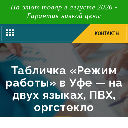
На этот товар в августе 2026 -
Гарантия низкой цены
Toggle
КОНТАКТЫ
navigation
Табличка «Режим
работы» в Уфе — на
двух языках, ПВХ,
оргстекло
Типография НеоШтамп в Уфе