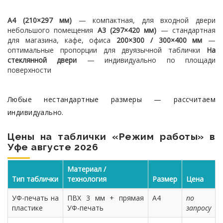
A4 (210×297 мм)
— компактная, для входной двери
небольшого помещения
A3 (297×420 мм)
— стандартная
для магазина, кафе, офиса
200×300 / 300×400 мм
—
оптимальные пропорции для двуязычной таблички
На
стеклянной двери
— индивидуально по площади
поверхности
Любые нестандартные размеры — рассчитаем
индивидуально.
Цены на таблички «Режим работы» в
Уфе августе 2026
Материал /
Тип таблички
технология
Размер
Цена
УФ-печать на
ПВХ 3 мм + прямая
A4
по
пластике
УФ-печать
запросу