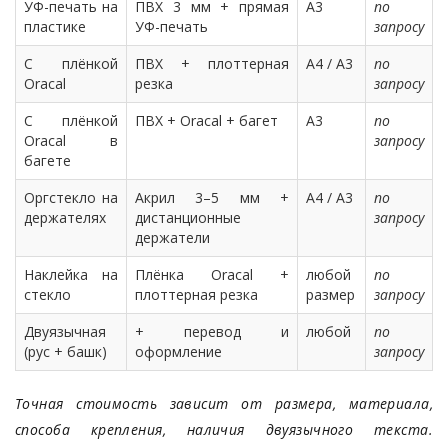
УФ-печать на
ПВХ 3 мм + прямая
A3
по
пластике
УФ-печать
запросу
С плёнкой
ПВХ + плоттерная
A4 / A3
по
Oracal
резка
запросу
С плёнкой
ПВХ + Oracal + багет
A3
по
Oracal в
запросу
багете
Оргстекло на
Акрил 3–5 мм +
A4 / A3
по
держателях
дистанционные
запросу
держатели
Наклейка на
Плёнка Oracal +
любой
по
стекло
плоттерная резка
размер
запросу
Двуязычная
+ перевод и
любой
по
(рус + башк)
оформление
запросу
Точная стоимость зависит от размера, материала,
способа крепления, наличия двуязычного текста.