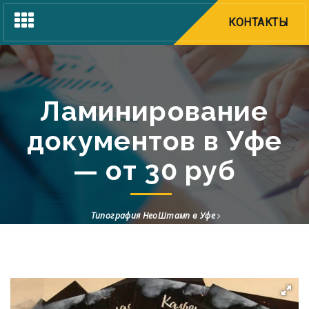
Toggle
КОНТАКТЫ
navigation
Ламинирование
документов в Уфе
— от 30 руб
Типография НеоШтамп в Уфе
Полиграфия в Уфе от 1 экземпляра — печать за 1 час
Ламинирование документов в Уфе — от 30 руб