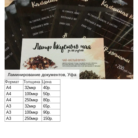
Ламинирование документов, Уфа
Формат
Толщина
Цена
А4
32мкр
40р.
А4
100мкр
50р.
А4
250мкр
80р.
А3
32мкр
65р.
А3
100мкр
90р.
А3
250мкр
150р.