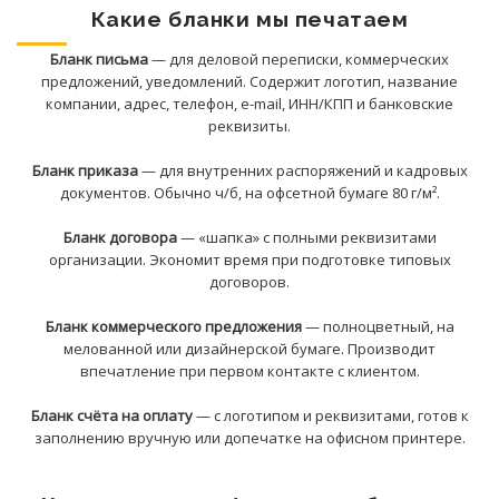
Какие бланки мы печатаем
Бланк письма
— для деловой переписки, коммерческих
предложений, уведомлений. Содержит логотип, название
компании, адрес, телефон, e-mail, ИНН/КПП и банковские
реквизиты.
Бланк приказа
— для внутренних распоряжений и кадровых
документов. Обычно ч/б, на офсетной бумаге 80 г/м².
Бланк договора
— «шапка» с полными реквизитами
организации. Экономит время при подготовке типовых
договоров.
Бланк коммерческого предложения
— полноцветный, на
мелованной или дизайнерской бумаге. Производит
впечатление при первом контакте с клиентом.
Бланк счёта на оплату
— с логотипом и реквизитами, готов к
заполнению вручную или допечатке на офисном принтере.