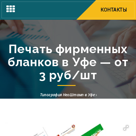
Toggle
КОНТАКТЫ
navigation
Печать фирменных
бланков в Уфе — от
3 руб/шт
Типография НеоШтамп в Уфе
Полиграфия в Уфе от 1 экземпляра — печать за 1 час
Печать фирменных бланков в Уфе — от 3 руб/шт