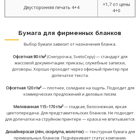
×1,7 от цены
Двусторонняя печать 4+4
4+0
Бумага для фирменных бланков
Выбор бумаги зависит от назначения бланка.
Офсетная 80 г/м²
(Снегурочка, SvetoCopy) — стандарт для
массовой документации: приказы, служебные записки,
договоры. Хорошо проходит через офисный принтер при
допечатке текста.
Офсетная 120 г/м²
— плотнее, солиднее на ощупь. Подходит для
коммерческих предложений и деловых писем.
Мелованная 115–170 г/м²
— гладкая, белоснежная, яркая
цветопередача. Для представительских бланков. Не подходит
для допечатки на струйном принтере — краска не впитывается.
Дизайнерская (лён, скорлупа, молоток)
— текстурная бумага для
премиальных бланков. Подчёркивает статус компании.