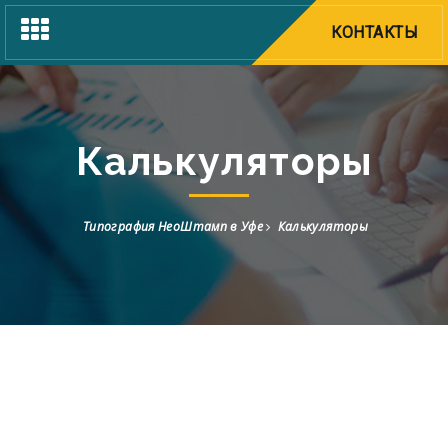
Toggle
КОНТАКТЫ
navigation
Калькуляторы
Типография НеоШтамп в Уфе
Калькуляторы