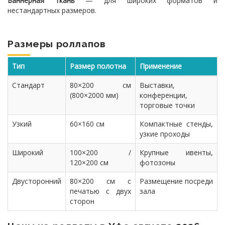
Баннерная ткань
— для широких форматов и
нестандартных размеров.
Размеры роллапов
Тип
Размер полотна
Применение
Стандарт
80×200 см
Выставки,
(800×2000 мм)
конференции,
торговые точки
Узкий
60×160 см
Компактные стенды,
узкие проходы
Широкий
100×200 /
Крупные ивенты,
120×200 см
фотозоны
Двусторонний
80×200 см с
Размещение посреди
печатью с двух
зала
сторон