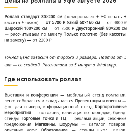
Цены на роллапы в Уфе августе 2026
Роллап стандарт 80×200 см
(полипропилен + УФ-печать +
кассета + чехол) —
от 5700 ₽
Узкий 60×160 см
— от 4800 ₽
Широкий 100×200 см
— от 7500 ₽
Двусторонний 80×200 см
— рассчитываем по макету
Только полотно (без кассеты,
на замену)
— от 2200 ₽
Точная цена зависит от тиража и размера. Партия от 5
шт — со скидкой. Рассчитаем за 5 минут в WhatsApp.
Где использовать роллап
Выставки и конференции
— мобильный стенд компании,
легко собирается и складывается
Презентации и ивенты
—
фон для спикера, информационный стенд
Корпоративные
мероприятия
— фотозоны, навигация по площадке, бренд-
стенды
Торговые точки и ТЦ
— реклама акций, сезонные
предложения
Магазины, шоурумы
— каталог товаров,
описание услуг
Образование
— стенды школ, ВУЗов,