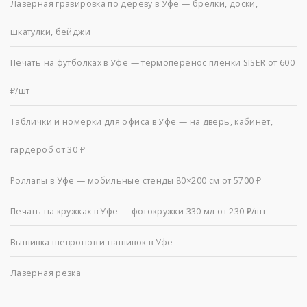
Лазерная гравировка по дереву в Уфе — брелки, доски,
шкатулки, бейджи
Печать на футболках в Уфе — термоперенос плёнки SISER от 600
₽/шт
Таблички и номерки для офиса в Уфе — на дверь, кабинет,
гардероб от 30 ₽
Роллапы в Уфе — мобильные стенды 80×200 см от 5700 ₽
Печать на кружках в Уфе — фотокружки 330 мл от 230 ₽/шт
Вышивка шевронов и нашивок в Уфе
Лазерная резка