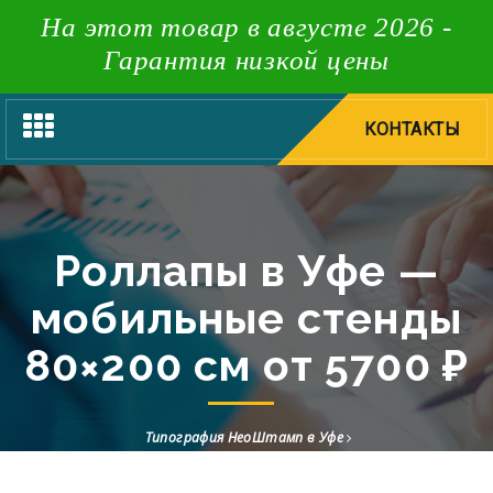
На этот товар в августе 2026 -
Гарантия низкой цены
Toggle
КОНТАКТЫ
navigation
Роллапы в Уфе —
мобильные стенды
80×200 см от 5700 ₽
Типография НеоШтамп в Уфе
POS-материалы в Уфе — бейджи, таблички, стенды, гравировка