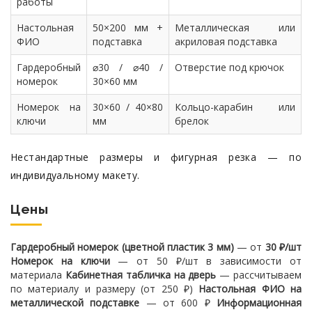
работы
Настольная
50×200 мм +
Металлическая или
ФИО
подставка
акриловая подставка
Гардеробный
⌀30 / ⌀40 /
Отверстие под крючок
номерок
30×60 мм
Номерок на
30×60 / 40×80
Кольцо-карабин или
ключи
мм
брелок
Нестандартные размеры и фигурная резка — по
индивидуальному макету.
Цены
Гардеробный номерок (цветной пластик 3 мм)
— от
30 ₽/шт
Номерок на ключи
— от 50 ₽/шт в зависимости от
материала
Кабинетная табличка на дверь
— рассчитываем
по материалу и размеру (от 250 ₽)
Настольная ФИО на
металлической подставке
— от 600 ₽
Информационная