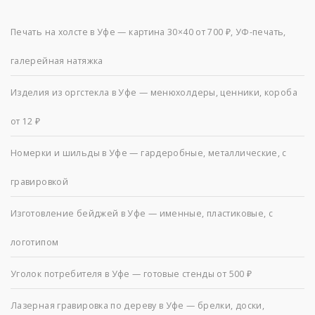
Печать на холсте в Уфе — картина 30×40 от 700 ₽, УФ-печать,
галерейная натяжка
Изделия из оргстекла в Уфе — менюхолдеры, ценники, короба
от 12 ₽
Номерки и шильды в Уфе — гардеробные, металлические, с
гравировкой
Изготовление бейджей в Уфе — именные, пластиковые, с
логотипом
Уголок потребителя в Уфе — готовые стенды от 500 ₽
Лазерная гравировка по дереву в Уфе — брелки, доски,