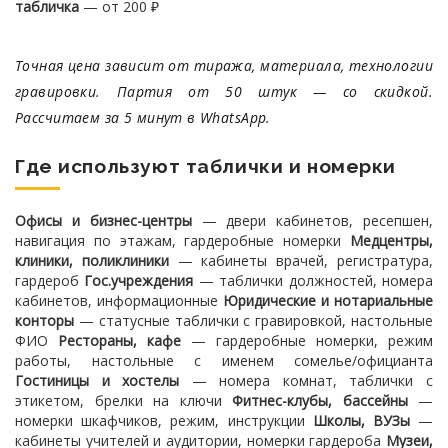
табличка
— от 200 ₽
Точная цена зависит от тиража, материала, технологии
гравировки. Партия от 50 штук — со скидкой.
Рассчитаем за 5 минут в WhatsApp.
Где используют таблички и номерки
Офисы и бизнес-центры
— двери кабинетов, ресепшен,
навигация по этажам, гардеробные номерки
Медцентры,
клиники, поликлиники
— кабинеты врачей, регистратура,
гардероб
Гос.учреждения
— таблички должностей, номера
кабинетов, информационные
Юридические и нотариальные
конторы
— статусные таблички с гравировкой, настольные
ФИО
Рестораны, кафе
— гардеробные номерки, режим
работы, настольные с именем сомелье/официанта
Гостиницы и хостелы
— номера комнат, таблички с
этикетом, брелки на ключи
Фитнес-клубы, бассейны
—
номерки шкафчиков, режим, инструкции
Школы, ВУЗы
—
кабинеты учителей и аудитории, номерки гардероба
Музеи,