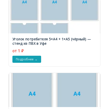
Уголок потребителя 5×А4 + 1×А5 (чёрный) —
стенд из ПВХ в Уфе
от 1 ₽
Подробнее →