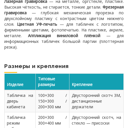
Лазерная гравировка
— на металле, оргстекле, пластике.
Высокая чёткость, не стирается, тонкие детали.
Фрезерная
гравировка
— глубокая механическая прорезка по
двухслойному пластику с контрастным цветом нижнего
слоя.
Цветная УФ-печать
— для табличек с логотипом,
фирменными цветами, фотопечатью. На пластике, акриле,
металле.
Аппликация виниловой плёнкой
— для
информационных табличек большой партии (плоттерная
резка).
Размеры и крепления
Типовые
Изделие
размеры
Крепление
Табличка на
100×300 /
Двусторонний скотч 3M,
дверь
150×300 /
дистанционные
кабинета
200×300 мм
держатели
Табличка
200×300 /
Двусторонний скотч, на
режим
300×400 мм
стекло — присоски