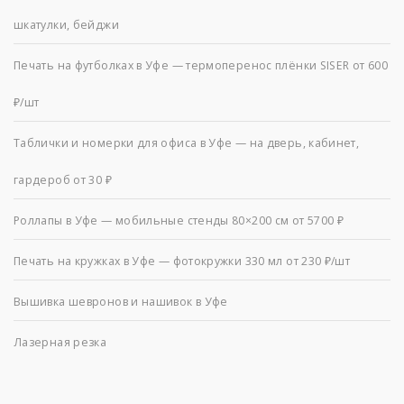
шкатулки, бейджи
Печать на футболках в Уфе — термоперенос плёнки SISER от 600
₽/шт
Таблички и номерки для офиса в Уфе — на дверь, кабинет,
гардероб от 30 ₽
Роллапы в Уфе — мобильные стенды 80×200 см от 5700 ₽
Печать на кружках в Уфе — фотокружки 330 мл от 230 ₽/шт
Вышивка шевронов и нашивок в Уфе
Лазерная резка